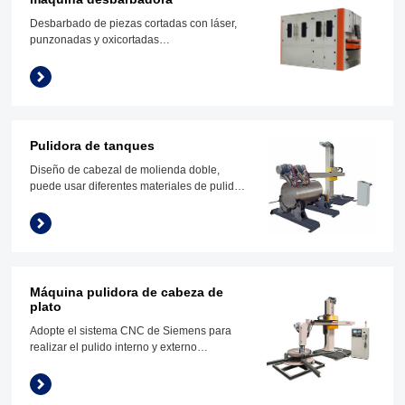
Desbarbado de piezas cortadas con láser,
punzonadas y oxicortadas
Redondeo y acabado de cantos
Pulido de la línea del cabello
Achaflanado de agujeros
Pulidora de tanques
Diseño de cabezal de molienda doble,
puede usar diferentes materiales de pulido
al mismo tiempo, eficiencia de pulido doble
Máquina pulidora de cabeza de
plato
Adopte el sistema CNC de Siemens para
realizar el pulido interno y externo
automático del extremo cóncavo