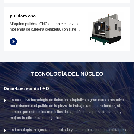
pulidora cnc
Máquina pulidora CNC de doble cabezal de
molienda de cubierta completa, con sistema
de recolección de polvo, protege a los
empleados del polvo
TECNOLOGÍA DEL NÚCLEO
Departamento de I + D
La exclusiva tecnología de flotación adaptativa a gran escala resuelve
perfectamente el pulido de la pieza de trabajo fuera de redondez, al
tiempo que reduce los requisitos de sujeción de la pieza de trabajo y
mejora la eficiencia de sujeción.
La tecnología integrada de enrollado y pulido de costuras de soldadura