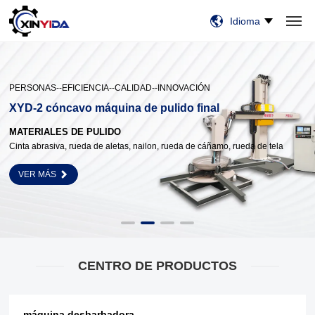
Idioma
HOGAR
PRODUCTOS
VIDEO
CASOS
NOTICIAS
SOBRE NOSOTROS
CONTÁCTENOS
PERSONAS--EFICIENCIA--CALIDAD--INNOVACIÓN
XYD-2 cóncavo
máquina de pulido final
MATERIALES DE PULIDO
Cinta abrasiva, rueda de aletas, nailon, rueda de cáñamo, rueda de tela
VER MÁS
CENTRO DE PRODUCTOS
máquina desbarbadora