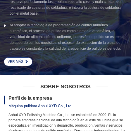
resuelve perfectamente los problemas de alto costo y mala calidad del
rectificado de costuras de soldadura, e integra la costura de soldadura
con el metal base.
Al adoptar la tecnología de programación de control numérico
automático, el proceso de pulido es completamente automático, la
velocidad de alimentación es uniforme, la presión de pulido se establece
de acuerdo con los requisitos, el espesor de extracción de la pieza de
trabajo es constante y la calidad de la superficie de pulido es perfecta.
VER MÁS
SOBRE NOSOTROS
Perfil de la empresa
Máquina pulidora Anhui XYD Co., Ltd.
Anhui XYD Polishing Machine Co., Ltd. se estableció en 2009. Es la
primera empresa nacional de alta tecnología en el este de China que se
especializa en investigación y desarrollo, producción, ventas y servicios
técnicos de equipos de pulido mecánico. Dos marcas independientes. La