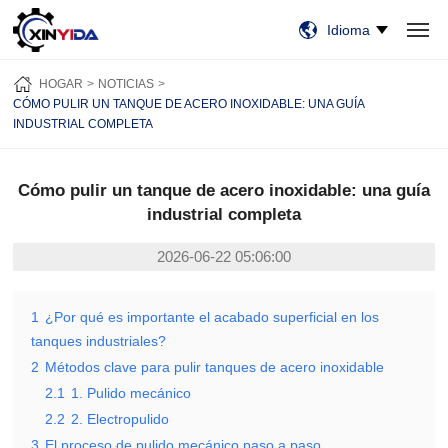
Idioma
HOGAR
PRODUCTOS
VIDEO
CASOS
NOTICIAS
SOBRE NOSOTROS
HOGAR
NOTICIAS
CONTÁCTENOS
CÓMO PULIR UN TANQUE DE ACERO INOXIDABLE: UNA GUÍA
INDUSTRIAL COMPLETA
Cómo pulir un tanque de acero inoxidable: una guía
industrial completa
2026-06-22 05:06:00
1
¿Por qué es importante el acabado superficial en los
tanques industriales?
2
Métodos clave para pulir tanques de acero inoxidable
2.1
1. Pulido mecánico
2.2
2. Electropulido
3
El proceso de pulido mecánico paso a paso