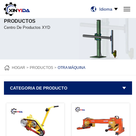
Idioma
PRODUCTOS
HOGAR
PRODUCTOS
VIDEO
CASOS
NOTICIAS
SOBRE NOSOTROS
CONTÁCTENOS
Centro De Productos XYD
HOGAR
PRODUCTOS
OTRA MÁQUINA
CATEGORIA DE PRODUCTO