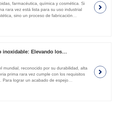
bidas, farmacéutica, química y cosmética. Si
a rara vez está lista para su uso industrial
tética, sino un proceso de fabricación
a útil del equipo. Ya sea que...
o inoxidable: Elevando los
l mundial, reconocido por su durabilidad, alta
teria prima rara vez cumple con los requisitos
ca. Para lograr un acabado de espejo
tarios, los fabricantes deben recurrir a