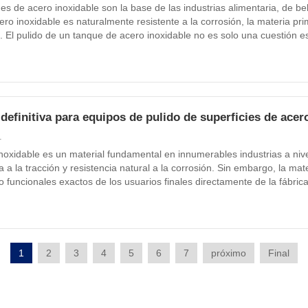
es de acero inoxidable son la base de las industrias alimentaria, de be
ero inoxidable es naturalmente resistente a la corrosión, la materia prim
. El pulido de un tanque de acero inoxidable no es solo una cuestión es
al que garantiza la higiene, previene la contaminación y prolonga la vid
 definitiva para equipos de pulido de superficies de acer
res de fabricación.
1
inoxidable es un material fundamental en innumerables industrias a nive
a a la tracción y resistencia natural a la corrosión. Sin embargo, la ma
 o funcionales exactos de los usuarios finales directamente de la fábri
 una textura cepillada específica o cumplir con estrictos requisitos sani
a altamente especializada...
1
2
3
4
5
6
7
próximo
Final