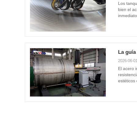
Los tanqu
bien el ac
inmediato
fundament
La guía
estánda
2026-06-0
El acero 
resistenci
estéticos
impecable,
maquinari