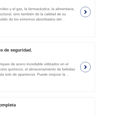
óleo y el gas, la farmacéutica, la alimentaria,
uctural, sino también de la calidad de su
 pulido de los extremos abombados del
lidora de cabezas abombadas para
s de seguridad.
nques de acero inoxidable utilizados en el
ductos químicos, el almacenamiento de bebidas
rata solo de apariencia. Puede mejorar la
 a los fabricantes a lograr una calidad
completa