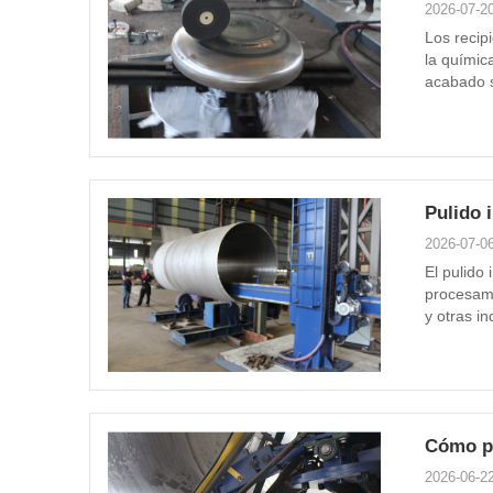
2026-07-2
Los recipi
la químic
acabado s
recipien
recipient
Pulido 
2026-07-0
El pulido
procesami
y otras i
facilidad 
superficia
Cómo pu
2026-06-2