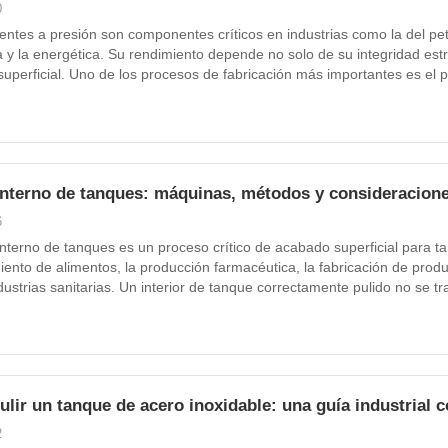
0
entes a presión son componentes críticos en industrias como la del petr
a y la energética. Su rendimiento depende no solo de su integridad estr
uperficial. Uno de los procesos de fabricación más importantes es el
te, comúnmente conocidos como cabezas abombadas. Una máquina pu
es a presión está diseñada específicamente para...
interno de tanques: máquinas, métodos y consideracione
6
 interno de tanques es un proceso crítico de acabado superficial para ta
ento de alimentos, la producción farmacéutica, la fabricación de pro
ndustrias sanitarias. Un interior de tanque correctamente pulido no se t
de limpieza, reducir los riesgos de contaminación del producto y ayudar
l uniforme. Sin embargo, pulir el interior de...
lir un tanque de acero inoxidable: una guía industrial 
2