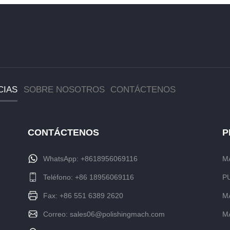
CIAS
SOBRE NOSOTROS
CONTÁCTENOS
CONTÁCTENOS
P
WhatsApp:
+8618956069116
M
Teléfono:
+86 18956069116
P
Fax: +86 551 6389 2620
M
Correo:
sales06@polishingmach.com
M