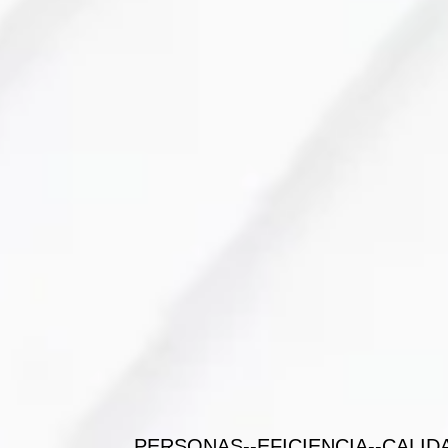
PERSONAS--EFICIENCIA--CALID