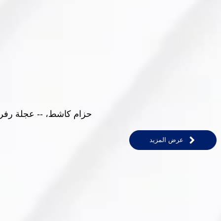
حزام كاشط، -- عجلة رفرف
عرض المزيد