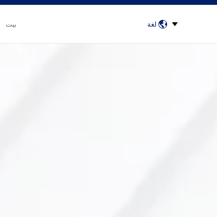
لغة
بيت