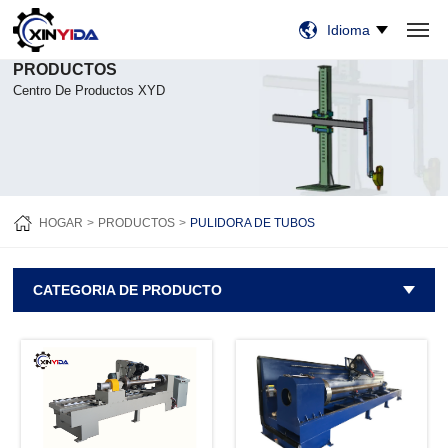
Idioma
PRODUCTOS
HOGAR
PRODUCTOS
VIDEO
CASOS
NOTICIAS
SOBRE NOSOTROS
CONTÁCTENOS
Centro De Productos XYD
HOGAR
PRODUCTOS
PULIDORA DE TUBOS
CATEGORIA DE PRODUCTO