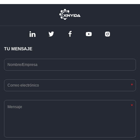
TU MENSAJE
*
*