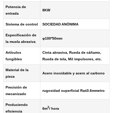
Potencia de
8KW
entrada
Sistema de control
SOCIEDAD ANÓNIMA
Especificación de
φ
100*50mm
la muela abrasiva
Artículos
Cinta abrasiva, Rueda de cáñamo,
fungibles
Rueda de tela, Mil impulsores, etc.
Material de la
Acero inoxidable y acero al carbono
pieza
Precisión de
rugosidad superficial Ra
≤
0.6
m
metro
mecanizado
Produciendo
2
6m
/ hora
eficiencia