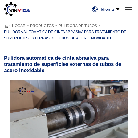
Idioma
HOGAR
PRODUCTOS
VIDEO
CASOS
NOTICIAS
SOBRE NOSOTROS
HOGAR
PRODUCTOS
PULIDORA DE TUBOS
CONTÁCTENOS
PULIDORA AUTOMÁTICA DE CINTA ABRASIVA PARA TRATAMIENTO DE
SUPERFICIES EXTERNAS DE TUBOS DE ACERO INOXIDABLE
Pulidora automática de cinta abrasiva para
tratamiento de superficies externas de tubos de
acero inoxidable