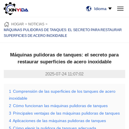
Idioma
HOGAR
PRODUCTOS
VIDEO
CASOS
NOTICIAS
SOBRE NOSOTROS
HOGAR
NOTICIAS
CONTÁCTENOS
MÁQUINAS PULIDORAS DE TANQUES: EL SECRETO PARA RESTAURAR
SUPERFICIES DE ACERO INOXIDABLE
Máquinas pulidoras de tanques: el secreto para
restaurar superficies de acero inoxidable
2025-07-24 11:07:02
1
Comprensión de las superficies de los tanques de acero
inoxidable
2
Cómo funcionan las máquinas pulidoras de tanques
3
Principales ventajas de las máquinas pulidoras de tanques
4
Aplicaciones de las máquinas pulidoras de tanques
5
Cómo elegir la pulidora de tanques adecuada