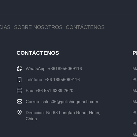
CIAS
SOBRE NOSOTROS
CONTÁCTENOS
CONTÁCTENOS
P
WhatsApp:
+8618956069116
M
Teléfono:
+86 18956069116
P
Fax: +86 551 6389 2620
M
Correo:
sales06@polishingmach.com
M
Dirección: No.68 Longfan Road, Hefei,
P
China
P
M