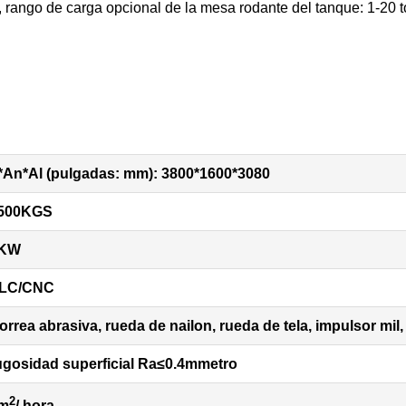
 rango de carga opcional de la mesa rodante del tanque: 1-20 
*An*Al (pulgadas: mm): 3800*1600*3080
500KGS
KW
LC/CNC
orrea abrasiva, rueda de nailon, rueda de tela, impulsor mil, 
ugosidad superficial Ra
≤
0.4
m
metro
2
m
/ hora