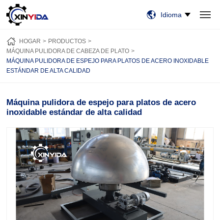
Idioma
HOGAR
PRODUCTOS
VIDEO
CASOS
NOTICIAS
SOBRE NOSOTROS
HOGAR
PRODUCTOS
CONTÁCTENOS
MÁQUINA PULIDORA DE CABEZA DE PLATO
MÁQUINA PULIDORA DE ESPEJO PARA PLATOS DE ACERO INOXIDABLE
ESTÁNDAR DE ALTA CALIDAD
Máquina pulidora de espejo para platos de acero
inoxidable estándar de alta calidad