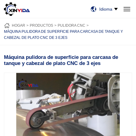
Idioma
HOGAR
PRODUCTOS
VIDEO
CASOS
NOTICIAS
SOBRE NOSOTROS
HOGAR
PRODUCTOS
PULIDORA CNC
CONTÁCTENOS
MÁQUINA PULIDORA DE SUPERFICIE PARA CARCASA DE TANQUE Y
CABEZAL DE PLATO CNC DE 3 EJES
Máquina pulidora de superficie para carcasa de
tanque y cabezal de plato CNC de 3 ejes