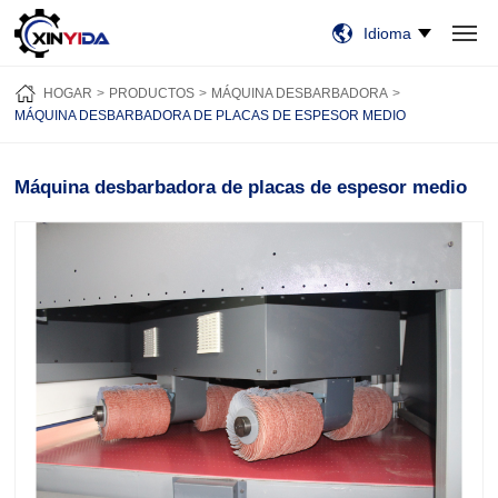
Idioma
HOGAR
PRODUCTOS
VIDEO
CASOS
NOTICIAS
SOBRE NOSOTROS
HOGAR
PRODUCTOS
MÁQUINA DESBARBADORA
CONTÁCTENOS
MÁQUINA DESBARBADORA DE PLACAS DE ESPESOR MEDIO
Máquina desbarbadora de placas de espesor medio