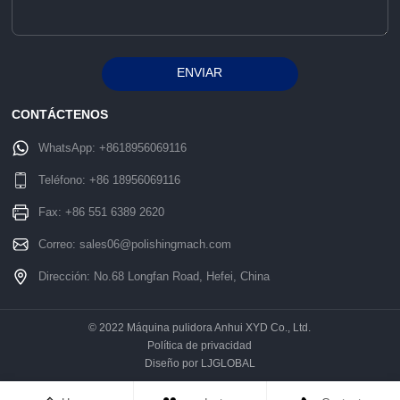
ENVIAR
Alternative:
CONTÁCTENOS
WhatsApp:
+8618956069116
Teléfono:
+86 18956069116
Fax: +86 551 6389 2620
Correo:
sales06@polishingmach.com
Dirección: No.68 Longfan Road, Hefei, China
© 2022 Máquina pulidora Anhui XYD Co., Ltd.
Política de privacidad
Diseño por LJGLOBAL