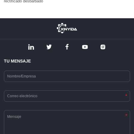
rectificado desbarbado
TU MENSAJE
*
*