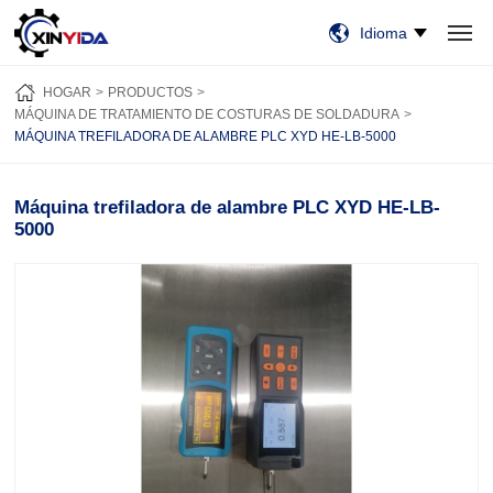
Idioma
HOGAR
PRODUCTOS
VIDEO
CASOS
NOTICIAS
SOBRE NOSOTROS
HOGAR
PRODUCTOS
CONTÁCTENOS
MÁQUINA DE TRATAMIENTO DE COSTURAS DE SOLDADURA
MÁQUINA TREFILADORA DE ALAMBRE PLC XYD HE-LB-5000
Máquina trefiladora de alambre PLC XYD HE-LB-
5000