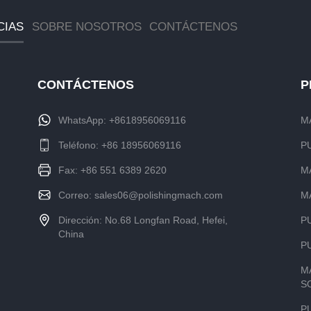
CIAS
SOBRE NOSOTROS
CONTÁCTENOS
CONTÁCTENOS
P
WhatsApp:
+8618956069116
M
Teléfono:
+86 18956069116
P
Fax: +86 551 6389 2620
M
Correo:
sales06@polishingmach.com
M
Dirección: No.68 Longfan Road, Hefei,
P
China
P
M
S
P