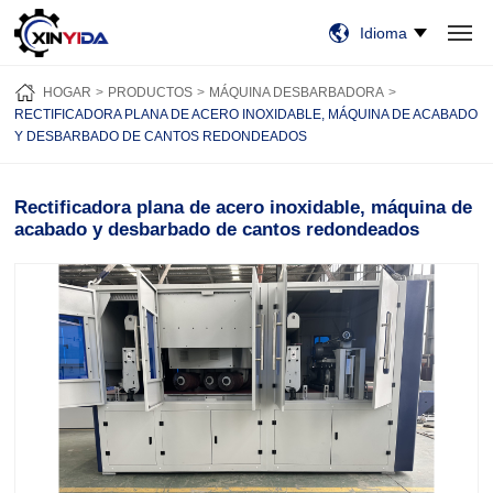
Idioma
HOGAR
PRODUCTOS
VIDEO
CASOS
NOTICIAS
SOBRE NOSOTROS
HOGAR
PRODUCTOS
MÁQUINA DESBARBADORA
CONTÁCTENOS
RECTIFICADORA PLANA DE ACERO INOXIDABLE, MÁQUINA DE ACABADO
Y DESBARBADO DE CANTOS REDONDEADOS
Rectificadora plana de acero inoxidable, máquina de
acabado y desbarbado de cantos redondeados