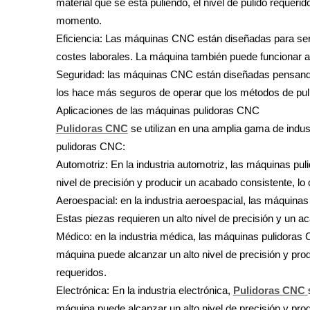
material que se está puliendo, el nivel de pulido reque
momento.
Eficiencia: Las máquinas CNC están diseñadas para ser a
costes laborales. La máquina también puede funcionar a a
Seguridad: las máquinas CNC están diseñadas pensando e
los hace más seguros de operar que los métodos de puli
Aplicaciones de las máquinas pulidoras CNC
Pulidoras CNC
se utilizan en una amplia gama de indust
pulidoras CNC:
Automotriz: En la industria automotriz, las máquinas pul
nivel de precisión y producir un acabado consistente, lo 
Aeroespacial: en la industria aeroespacial, las máquina
Estas piezas requieren un alto nivel de precisión y un a
Médico: en la industria médica, las máquinas pulidoras 
máquina puede alcanzar un alto nivel de precisión y prod
requeridos.
Electrónica: En la industria electrónica,
Pulidoras CNC
máquina puede alcanzar un alto nivel de precisión y pro