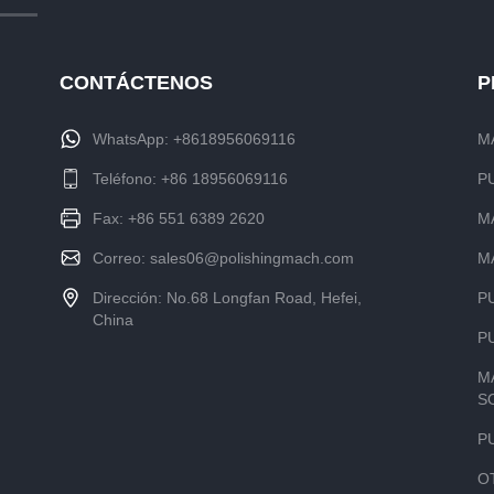
CONTÁCTENOS
P
WhatsApp:
+8618956069116
M
Teléfono:
+86 18956069116
P
Fax: +86 551 6389 2620
M
Correo:
sales06@polishingmach.com
M
Dirección: No.68 Longfan Road, Hefei,
P
China
P
M
S
P
O