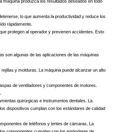
e la máquina produzca los resultados deseados en todo
etenerse, lo que aumenta la productividad y reduce los
lido rápidamente.
ue protegen al operador y previenen accidentes. Esto
stas son algunas de las aplicaciones de las máquinas
 rejillas y molduras. La máquina puede alcanzar un alto
s, aspas de ventiladores y componentes de motores.
.
amientas quirúrgicas e instrumentos dentales. La
 los dispositivos cumplan con los estándares de calidad
omponentes de teléfonos y lentes de cámaras. La
ue los componentes cumplan con los estándares de