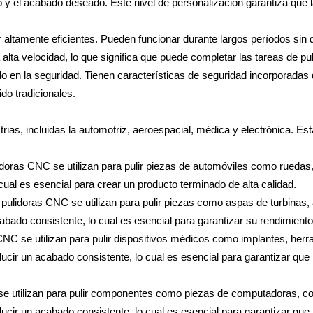
rido y el acabado deseado. Este nivel de personalización garantiza qu
ltamente eficientes. Pueden funcionar durante largos períodos sin d
lta velocidad, lo que significa que puede completar las tareas de pu
n la seguridad. Tienen características de seguridad incorporadas q
do tradicionales.
rias, incluidas la automotriz, aeroespacial, médica y electrónica. E
idoras CNC se utilizan para pulir piezas de automóviles como ruedas,
cual es esencial para crear un producto terminado de alta calidad.
s pulidoras CNC se utilizan para pulir piezas como aspas de turbina
cabado consistente, lo cual es esencial para garantizar su rendimiento
CNC se utilizan para pulir dispositivos médicos como implantes, herr
ucir un acabado consistente, lo cual es esencial para garantizar que
se utilizan para pulir componentes como piezas de computadoras, c
ducir un acabado consistente, lo cual es esencial para garantizar q