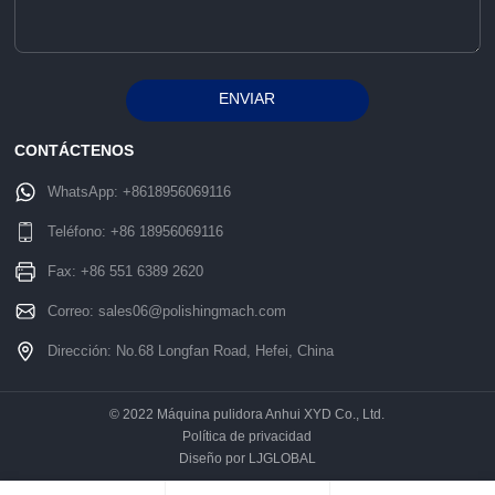
ENVIAR
Alternative:
CONTÁCTENOS
WhatsApp:
+8618956069116
Teléfono:
+86 18956069116
Fax: +86 551 6389 2620
Correo:
sales06@polishingmach.com
Dirección: No.68 Longfan Road, Hefei, China
© 2022 Máquina pulidora Anhui XYD Co., Ltd.
Política de privacidad
Diseño por LJGLOBAL