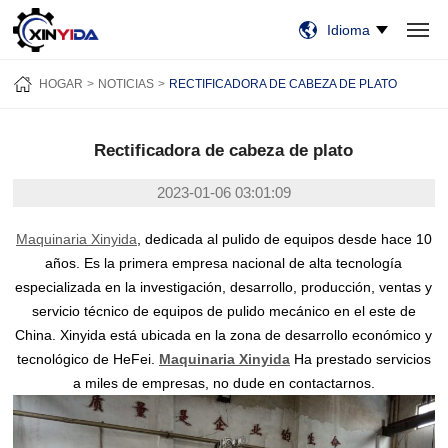
Idioma
HOGAR
PRODUCTOS
VIDEO
CASOS
NOTICIAS
SOBRE NOSOTROS
HOGAR
NOTICIAS
RECTIFICADORA DE CABEZA DE PLATO
CONTÁCTENOS
Rectificadora de cabeza de plato
2023-01-06 03:01:09
Maquinaria Xinyida
, dedicada al pulido de equipos desde hace 10
años. Es la primera empresa nacional de alta tecnología
especializada en la investigación, desarrollo, producción, ventas y
servicio técnico de equipos de pulido mecánico en el este de
China. Xinyida está ubicada en la zona de desarrollo económico y
tecnológico de HeFei.
Maquinaria Xinyida
Ha prestado servicios
a miles de empresas, no dude en contactarnos.