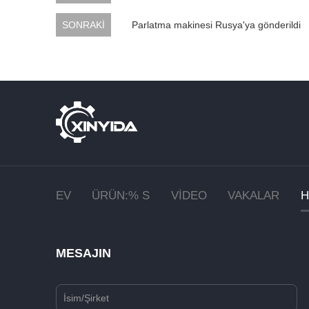
SONRAKİ
Parlatma makinesi Rusya'ya gönderildi
EV
ÜRÜN:% S
VIDEO
VAKALAR
H
MESAJIN