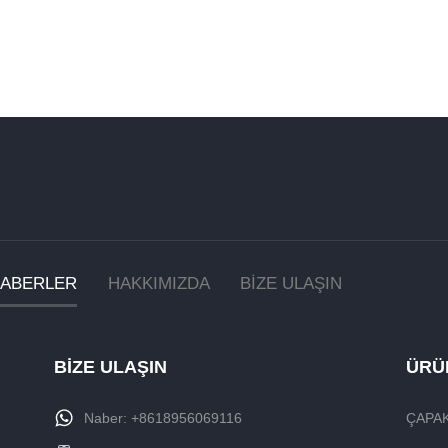
ABERLER
HAKKIMIZDA
BİZE ULAŞIN
BİZE ULAŞIN
ÜRÜ
Naber:
+8618956069116
ÇAPAK