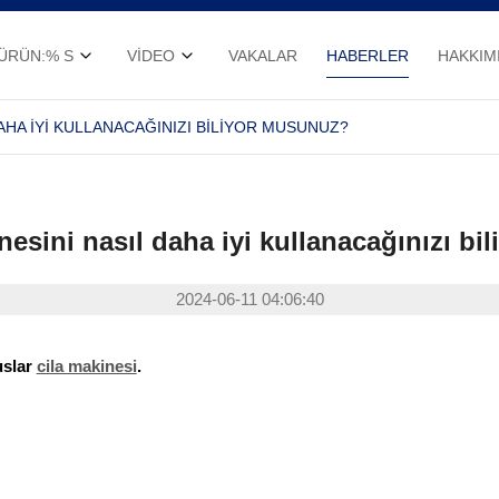
ÜRÜN:% S
VIDEO
VAKALAR
HABERLER
HAKKIM
AHA IYI KULLANACAĞINIZI BILIYOR MUSUNUZ?
esini nasıl daha iyi kullanacağınızı b
2024-06-11 04:06:40
uslar
cila makinesi
.