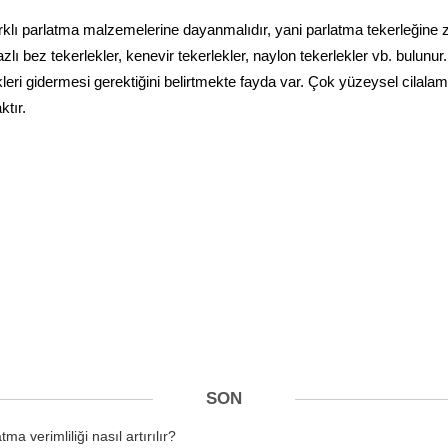
klı parlatma malzemelerine dayanmalıdır, yani parlatma tekerleğine za
lı bez tekerlekler, kenevir tekerlekler, naylon tekerlekler vb. bulunur.
ikleri gidermesi gerektiğini belirtmekte fayda var. Çok yüzeysel cilal
tır.
SON
a verimliliği nasıl artırılır?