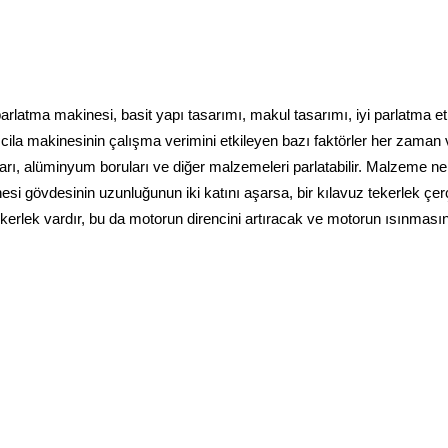
latma makinesi, basit yapı tasarımı, makul tasarımı, iyi parlatma etki
ila makinesinin çalışma verimini etkileyen bazı faktörler her zaman v
rı, alüminyum boruları ve diğer malzemeleri parlatabilir. Malzeme ne 
i gövdesinin uzunluğunun iki katını aşarsa, bir kılavuz tekerlek çerç
tekerlek vardır, bu da motorun direncini artıracak ve motorun ısınması