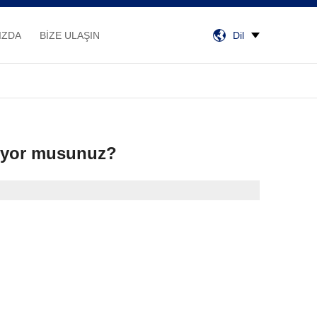
IZDA
BİZE ULAŞIN
Dil
iliyor musunuz?