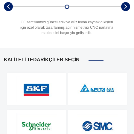
CE sertifikamızı güncelledik ve düz levha kaynak dikişleri
Dış silin
için özel olarak tasarlanmış ağır hizmet tipi CNC parlatma
makinesini başarıyla geliştirdik.
KALITELI TEDARIKÇILER SEÇIN