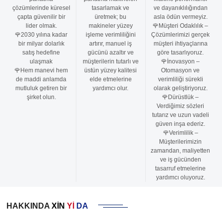
çözümlerinde küresel
tasarlamak ve
ve dayanıklılığından
çapta güvenilir bir
üretmek; bu
asla ödün vermeyiz.
lider olmak.
makineler yüzey
🌹Müşteri Odaklılık –
🌹2030 yılına kadar
işleme verimliliğini
Çözümlerimizi gerçek
bir milyar dolarlık
artırır, manuel iş
müşteri ihtiyaçlarına
satış hedefine
gücünü azaltır ve
göre tasarlıyoruz.
ulaşmak
müşterilerin tutarlı ve
🌹İnovasyon –
🌹Hem manevi hem
üstün yüzey kalitesi
Otomasyon ve
de maddi anlamda
elde etmelerine
verimliliği sürekli
mutluluk getiren bir
yardımcı olur.
olarak geliştiriyoruz.
şirket olun.
🌹Dürüstlük –
Verdiğimiz sözleri
tutarız ve uzun vadeli
güven inşa ederiz.
🌹Verimlilik –
Müşterilerimizin
zamandan, maliyetten
ve iş gücünden
tasarruf etmelerine
yardımcı oluyoruz.
HAKKINDA
XIN
YI
DA