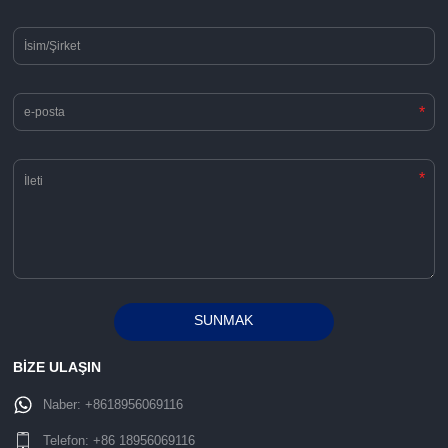
*
*
SUNMAK
Alternative:
BİZE ULAŞIN
Naber:
+8618956069116
Telefon:
+86 18956069116