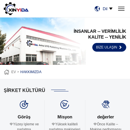
Dil
EV
ÜRÜN:% S
VIDEO
VAKALAR
HABERLER
HAKKIMIZDA
BİZE ULAŞIN
İNSANLAR -- VERİMLİLİK
KALİTE -- YENİLİK
BIZE ULAŞIN
EV
HAKKIMIZDA
ŞİRKET KÜLTÜRÜ
Görüş
Misyon
değerler
🌹Yüzey işleme ve
🌹Yüksek kaliteli
🌹Önce Kalite –
parlatma
parlatma makineleri
Makine performansı