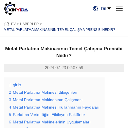
Dil
EV
ÜRÜN:% S
VIDEO
VAKALAR
HABERLER
HAKKIMIZDA
EV
HABERLER
BİZE ULAŞIN
METAL PARLATMA MAKINASININ TEMEL ÇALIŞMA PRENSIBI NEDIR?
Metal Parlatma Makinasının Temel Çalışma Prensibi
Nedir?
2024-07-23 02:07:59
1
giriiş
2
Metal Parlatma Makinesi Bileşenleri
3
Metal Parlatma Makinasının Çalışması
4
Metal Parlatma Makinesi Kullanmanın Faydaları
5
Parlatma Verimliliğini Etkileyen Faktörler
6
Metal Parlatma Makinelerinin Uygulamaları