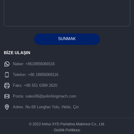
SUNMAK
Alternative:
BİZE ULAŞIN
Naber:
+8618956069116
Telefon:
+86 18956069116
Faks: +86 551 6389 2620
Posta:
sales06@polishingmach.com
Adres: No.68 Longfan Yolu, Hefei, Çin
© 2022 Anhui XYD Parlatma Makinesi Co., Ltd.
Gizlilik Politikası