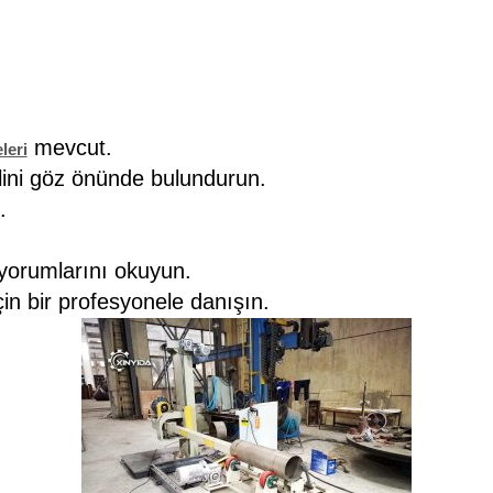
mevcut.
leri
lini göz önünde bulundurun.
.
n yorumlarını okuyun.
in bir profesyonele danışın.