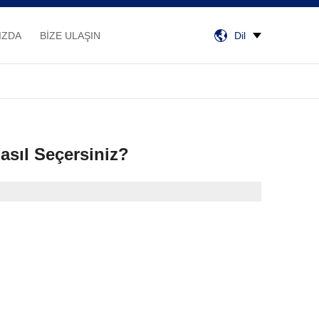
IZDA
BİZE ULAŞIN
Dil
asıl Seçersiniz?