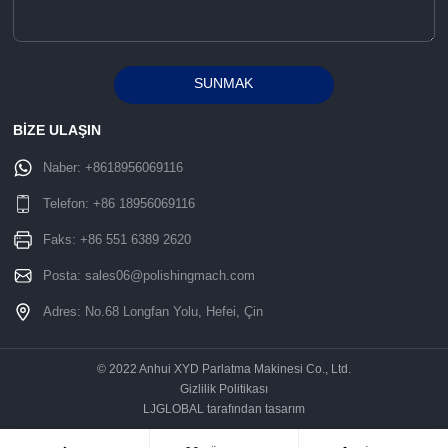
SUNMAK
Alternative:
BİZE ULAŞIN
Naber:
+8618956069116
Telefon:
+86 18956069116
Faks: +86 551 6389 2620
Posta:
sales06@polishingmach.com
Adres: No.68 Longfan Yolu, Hefei, Çin
© 2022 Anhui XYD Parlatma Makinesi Co., Ltd.
Gizlilik Politikası
LJGLOBAL tarafından tasarım