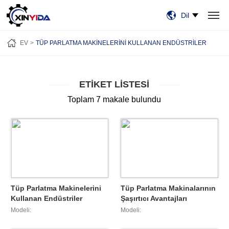
Dil
EV
ÜRÜN:% S
VIDEO
VAKALAR
HABERLER
HAKKIMIZDA
EV
TÜP PARLATMA MAKINELERINI KULLANAN ENDÜSTRILER
BİZE ULAŞIN
ETIKET LISTESI
Toplam 7 makale bulundu
Tüp Parlatma Makinelerini
Tüp Parlatma Makinalarının
Kullanan Endüstriler
Şaşırtıcı Avantajları
Modeli:
Modeli: