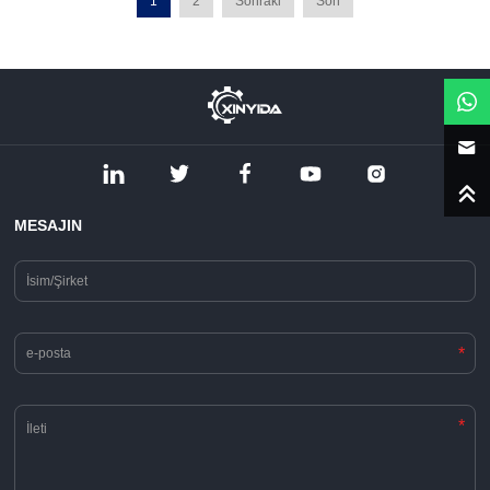
1
2
Sonraki
Son
MESAJIN
*
*