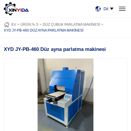
Dil
EV
ÜRÜN:% S
VIDEO
VAKALAR
HABERLER
HAKKIMIZDA
EV
ÜRÜN:% S
DÜZ ÇUBUK PARLATMA MAKINESI
BİZE ULAŞIN
XYD JY-PB-460 DÜZ AYNA PARLATMA MAKINESI
XYD JY-PB-460 Düz ayna parlatma makinesi