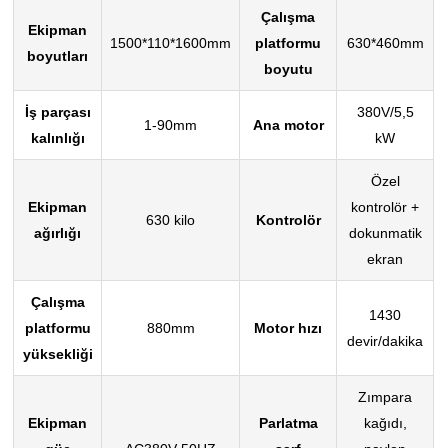
Çalışma
Ekipman
1500*110*1600mm
platformu
630*460mm
boyutları
boyutu
İş parçası
380V/5,5
1-90mm
Ana motor
kalınlığı
kW
Özel
Ekipman
kontrolör +
630 kilo
Kontrolör
ağırlığı
dokunmatik
ekran
Çalışma
1430
platformu
880mm
Motor hızı
devir/dakika
yüksekliği
Zımpara
Ekipman
Parlatma
kağıdı,