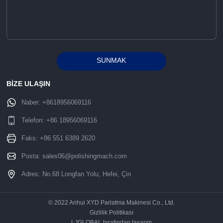
SUNMAK
Alternative:
BİZE ULAŞIN
Naber:
+8618956069116
Telefon:
+86 18956069116
Faks: +86 551 6389 2620
Posta:
sales06@polishingmach.com
Adres: No.68 Longfan Yolu, Hefei, Çin
© 2022 Anhui XYD Parlatma Makinesi Co., Ltd.
Gizlilik Politikası
LJGLOBAL tarafından tasarım