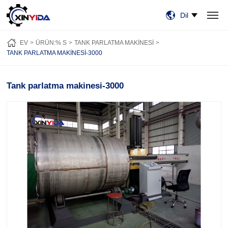
Dil
EV
ÜRÜN:% S
VIDEO
VAKALAR
HABERLER
HAKKIMIZDA
EV
ÜRÜN:% S
TANK PARLATMA MAKINESI
BİZE ULAŞIN
TANK PARLATMA MAKINESI-3000
Tank parlatma makinesi-3000