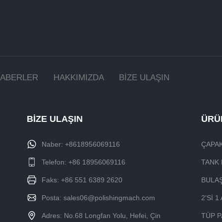
ABERLER
HAKKIMIZDA
BİZE ULAŞIN
BİZE ULAŞIN
ÜRÜ
Naber:
+8618956069116
ÇAPAK
Telefon:
+86 18956069116
TANK 
Faks: +86 551 6389 2620
BULAŞ
Posta:
sales06@polishingmach.com
2'SI 
Adres: No.68 Longfan Yolu, Hefei, Çin
TÜP P