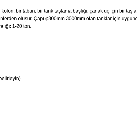
r kolon, bir taban, bir tank taşlama başlığı, çanak uç için bir ta
eşenlerden oluşur. Çapı φ800mm-3000mm olan tanklar için uygu
lığı: 1-20 ton.
elirleyin)