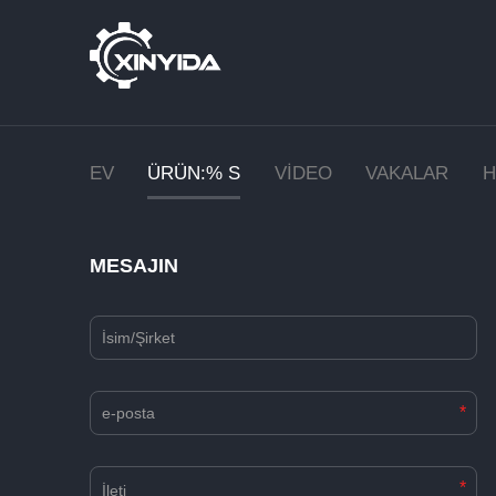
EV
ÜRÜN:% S
VIDEO
VAKALAR
H
MESAJIN
*
*