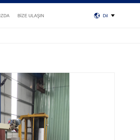
IZDA
BİZE ULAŞIN
Dil
I