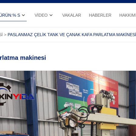
ÜRÜN:% S
VIDEO
VAKALAR
HABERLER
HAKKIM
SI
PASLANMAZ ÇELIK TANK VE ÇANAK KAFA PARLATMA MAKINES
arlatma makinesi