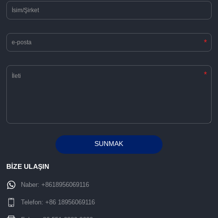
*
*
SUNMAK
Alternative:
BİZE ULAŞIN
Naber:
+8618956069116
Telefon:
+86 18956069116