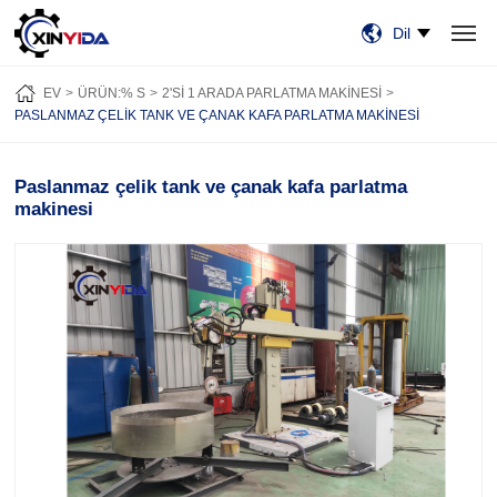
Dil
EV
ÜRÜN:% S
VIDEO
VAKALAR
HABERLER
HAKKIMIZDA
EV
ÜRÜN:% S
2'SI 1 ARADA PARLATMA MAKINESI
BİZE ULAŞIN
PASLANMAZ ÇELIK TANK VE ÇANAK KAFA PARLATMA MAKINESI
Paslanmaz çelik tank ve çanak kafa parlatma
makinesi