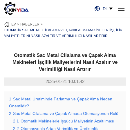
Dil
EV
ÜRÜN:% S
VIDEO
VAKALAR
HABERLER
HAKKIMIZDA
EV
HABERLER
BİZE ULAŞIN
OTOMATIK SAC METAL CILALAMA VE ÇAPAK ALMA MAKINELERI İŞÇILIK
MALIYETLERINI NASIL AZALTIR VE VERIMLILIĞI NASIL ARTIRIR
Otomatik Sac Metal Cilalama ve Çapak Alma
Makineleri İşçilik Maliyetlerini Nasıl Azaltır ve
Verimliliği Nasıl Artırır
2025-01-21 10:01:42
1
Sac Metal Üretiminde Parlatma ve Çapak Alma Neden
Önemlidir?
2
Sac Metal Cilalama ve Çapak Almada Otomasyonun Rolü
2.1
Otomatik Makinelerle İşgücü Maliyetinin Azaltılması
2.2
Otomasyonla Artan Verimlilik ve Üretkenlik