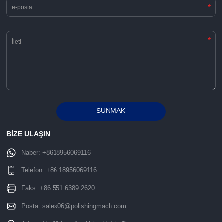
*
*
SUNMAK
Alternative:
BİZE ULAŞIN
Naber:
+8618956069116
Telefon:
+86 18956069116
Faks: +86 551 6389 2620
Posta:
sales06@polishingmach.com