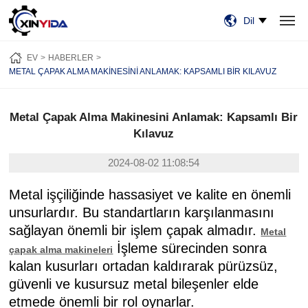
Dil
EV
ÜRÜN:% S
VIDEO
VAKALAR
HABERLER
HAKKIMIZDA
EV
HABERLER
BİZE ULAŞIN
METAL ÇAPAK ALMA MAKINESINI ANLAMAK: KAPSAMLI BIR KILAVUZ
Metal Çapak Alma Makinesini Anlamak: Kapsamlı Bir
Kılavuz
2024-08-02 11:08:54
Metal işçiliğinde hassasiyet ve kalite en önemli
unsurlardır. Bu standartların karşılanmasını
sağlayan önemli bir işlem çapak almadır.
Metal
İşleme sürecinden sonra
çapak alma makineleri
kalan kusurları ortadan kaldırarak pürüzsüz,
güvenli ve kusursuz metal bileşenler elde
etmede önemli bir rol oynarlar.