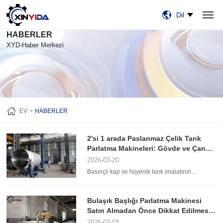
Dil
HABERLER
EV
ÜRÜN:% S
VIDEO
VAKALAR
HABERLER
HAKKIMIZDA
BİZE ULAŞIN
XYD-Haber Merkezi
EV
HABERLER
2'si 1 arada Paslanmaz Çelik Tank
Parlatma Makineleri: Gövde ve Çanak
Başlığı Taşlama İşlemlerinde
2026-03-20
Verimliliği En Üst Düzeye Çıkarma
Basınçlı kap ve hijyenik tank imalatının
rekabetçi ortamında verimlilik ve hassasiyet her
şeydir. Yıllardır üreticiler, genellikle birden fazla
kurulum ve yoğun manuel işçilik gerektiren
Bulaşık Başlığı Parlatma Makinesi
zaman alıcı yüzey işleme süreciyle mücadele
Satın Almadan Önce Dikkat Edilmesi
ediyorlardı. Ancak, paslanmaz çelik tank
parlatma makinesinin evrimi oyunun kurallarını
Gereken En Önemli 5 Şey
2026-03-03