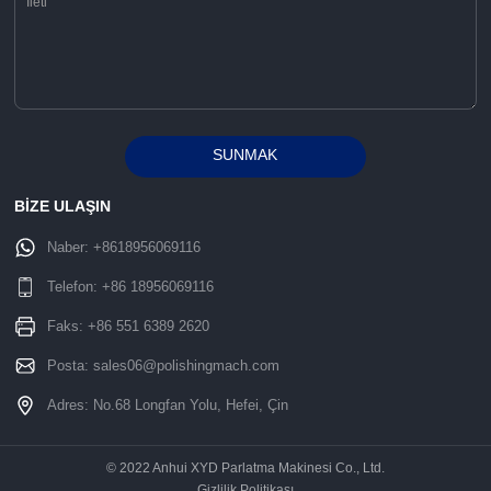
SUNMAK
Alternative:
BİZE ULAŞIN
Naber:
+8618956069116
Telefon:
+86 18956069116
Faks: +86 551 6389 2620
Posta:
sales06@polishingmach.com
Adres: No.68 Longfan Yolu, Hefei, Çin
© 2022 Anhui XYD Parlatma Makinesi Co., Ltd.
Gizlilik Politikası