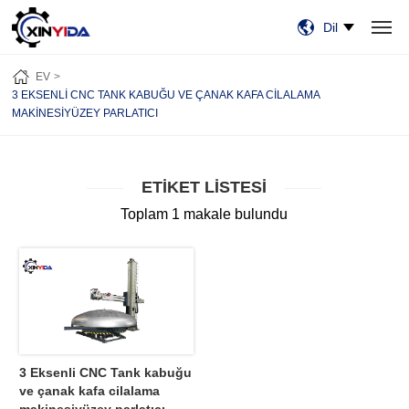
Dil
EV
ÜRÜN:% S
VIDEO
VAKALAR
HABERLER
HAKKIMIZDA
EV
BİZE ULAŞIN
3 EKSENLI CNC TANK KABUĞU VE ÇANAK KAFA CILALAMA
MAKINESIYÜZEY PARLATICI
ETIKET LISTESI
Toplam 1 makale bulundu
3 Eksenli CNC Tank kabuğu
ve çanak kafa cilalama