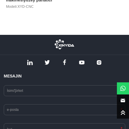
makinesiyüzey parlatıcı
Modeli:XYD-CNC
MESAJIN
*
*