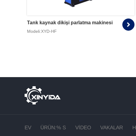
Tank kaynak dikişi parlatma makinesi
Modeli:XYD-HF
EV
ÜRÜN:% S
VIDEO
VAKALAR
H