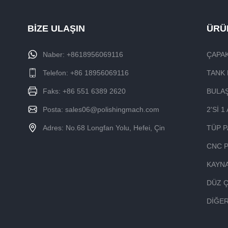
BİZE ULAŞIN
ÜRÜ
Naber:
+8618956069116
ÇAPAK
Telefon:
+86 18956069116
TANK 
Faks: +86 551 6389 2620
BULAŞ
Posta:
sales06@polishingmach.com
2'SI 
Adres: No.68 Longfan Yolu, Hefei, Çin
TÜP P
CNC 
KAYNA
DÜZ 
DIĞE