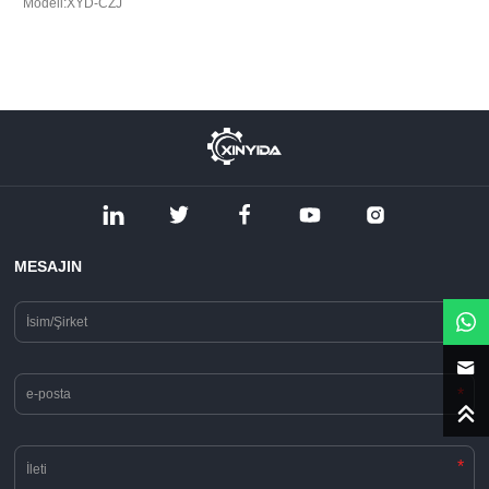
Modeli:XYD-CZJ
MESAJIN
*
*