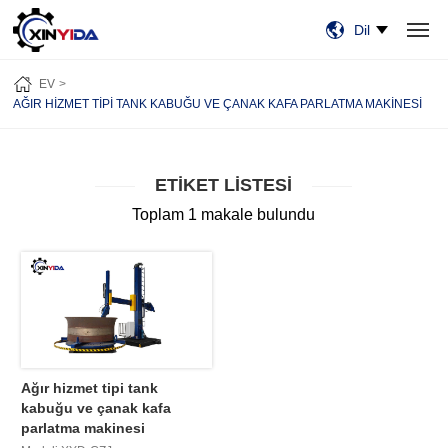
Dil
EV
ÜRÜN:% S
VIDEO
VAKALAR
HABERLER
HAKKIMIZDA
EV
BİZE ULAŞIN
AĞIR HIZMET TIPI TANK KABUĞU VE ÇANAK KAFA PARLATMA MAKINESI
ETIKET LISTESI
Toplam 1 makale bulundu
Ağır hizmet tipi tank
kabuğu ve çanak kafa
parlatma makinesi