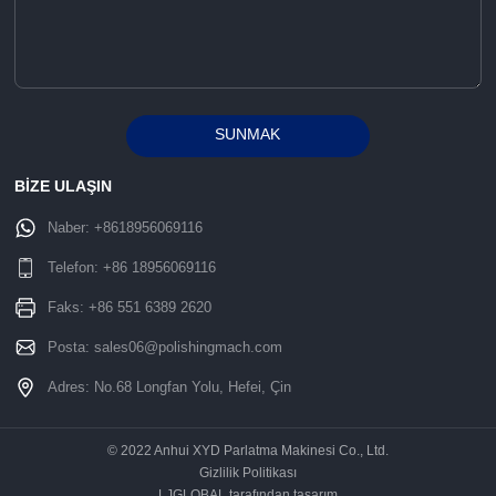
SUNMAK
Alternative:
BİZE ULAŞIN
Naber:
+8618956069116
Telefon:
+86 18956069116
Faks: +86 551 6389 2620
Posta:
sales06@polishingmach.com
Adres: No.68 Longfan Yolu, Hefei, Çin
© 2022 Anhui XYD Parlatma Makinesi Co., Ltd.
Gizlilik Politikası
LJGLOBAL tarafından tasarım