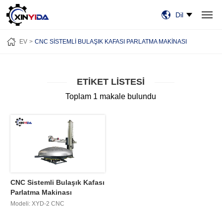
Dil
EV
ÜRÜN:% S
VIDEO
VAKALAR
HABERLER
HAKKIMIZDA
EV
CNC SISTEMLI BULAŞIK KAFASI PARLATMA MAKINASI
BİZE ULAŞIN
ETIKET LISTESI
Toplam 1 makale bulundu
CNC Sistemli Bulaşık Kafası
Parlatma Makinası
Modeli: XYD-2 CNC