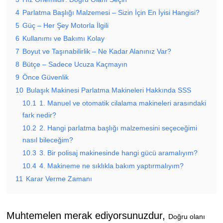
4
Parlatma Başlığı Malzemesi – Sizin İçin En İyisi Hangisi?
5
Güç – Her Şey Motorla İlgili
6
Kullanımı ve Bakımı Kolay
7
Boyut ve Taşınabilirlik – Ne Kadar Alanınız Var?
8
Bütçe – Sadece Ucuza Kaçmayın
9
Önce Güvenlik
10
Bulaşık Makinesi Parlatma Makineleri Hakkında SSS
10.1
1. Manuel ve otomatik cilalama makineleri arasındaki
fark nedir?
10.2
2. Hangi parlatma başlığı malzemesini seçeceğimi
nasıl bileceğim?
10.3
3. Bir polisaj makinesinde hangi gücü aramalıyım?
10.4
4. Makineme ne sıklıkla bakım yaptırmalıyım?
11
Karar Verme Zamanı
Muhtemelen merak ediyorsunuzdur,
Doğru olanı