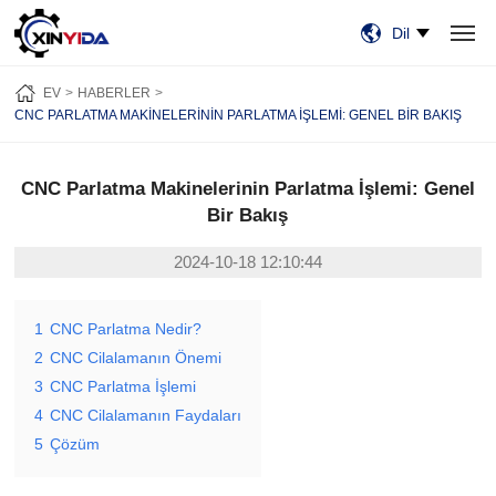
Dil
EV
ÜRÜN:% S
VIDEO
VAKALAR
HABERLER
HAKKIMIZDA
EV
HABERLER
BİZE ULAŞIN
CNC PARLATMA MAKINELERININ PARLATMA İŞLEMI: GENEL BIR BAKIŞ
CNC Parlatma Makinelerinin Parlatma İşlemi: Genel
Bir Bakış
2024-10-18 12:10:44
1
CNC Parlatma Nedir?
2
CNC Cilalamanın Önemi
3
CNC Parlatma İşlemi
4
CNC Cilalamanın Faydaları
5
Çözüm