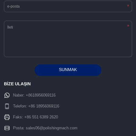
*
*
SUNMAK
Alternative:
BİZE ULAŞIN
Naber:
+8618956069116
Telefon:
+86 18956069116
Faks: +86 551 6389 2620
Posta:
sales06@polishingmach.com