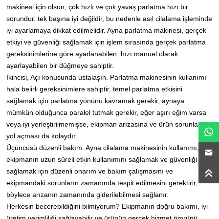
makinesi için olsun, çok hızlı ve çok yavaş parlatma hızı bir
sorundur. tek başına iyi değildir, bu nedenle asıl cilalama işleminde
iyi ayarlamaya dikkat edilmelidir.
Ayna parlatma makinesi, gerçek
etkiyi ve güvenliği sağlamak için işlem sırasında gerçek parlatma
gereksinimlerine göre ayarlanabilen, hızı manuel olarak
ayarlayabilen bir düğmeye sahiptir.
İkincisi, Açı konusunda ustalaşın.
Parlatma makinesinin kullanımı
hala belirli gereksinimlere sahiptir, temel parlatma etkisini
sağlamak için parlatma yönünü kavramak gerekir, aynaya
mümkün olduğunca paralel tutmak gerekir, eğer aşırı eğim varsa
veya iyi yerleştirilmemişse, ekipman arızasına ve ürün sorunlarına
yol açması da kolaydır.
Üçüncüsü düzenli bakım.
Ayna cilalama makinesinin kullanımı,
ekipmanın uzun süreli etkin kullanımını sağlamak ve güvenliği
sağlamak için düzenli onarım ve bakım çalışmasını ve
ekipmandaki sorunların zamanında tespit edilmesini gerektirir,
böylece arızanın zamanında giderilebilmesi sağlanır.
Herkesin becerebildiğini bilmiyorum?
Ekipmanın doğru bakımı, iyi
üretim verimliliği sağlayabilir ve ürünün gerçek hizmet ömrünü