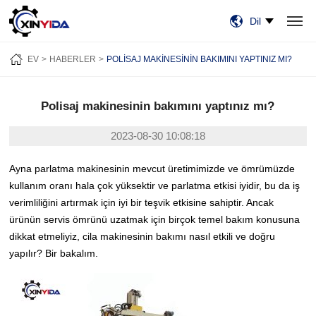
Dil
EV
ÜRÜN:% S
VIDEO
VAKALAR
HABERLER
HAKKIMIZDA
EV
HABERLER
POLISAJ MAKINESININ BAKIMINI YAPTINIZ MI?
BİZE ULAŞIN
Polisaj makinesinin bakımını yaptınız mı?
2023-08-30 10:08:18
Ayna parlatma makinesinin mevcut üretimimizde ve ömrümüzde
kullanım oranı hala çok yüksektir ve parlatma etkisi iyidir, bu da iş
verimliliğini artırmak için iyi bir teşvik etkisine sahiptir.
Ancak
ürünün servis ömrünü uzatmak için birçok temel bakım konusuna
dikkat etmeliyiz, cila makinesinin bakımı nasıl etkili ve doğru
yapılır?
Bir bakalım.