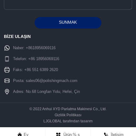
SUNMAK
Alternative:
BİZE ULAŞIN
Naber:
+8618956069116
Telefon:
+86 18956069116
Faks: +86 551 6389 2620
Posta:
sales06@polishingmach.com
Adres: No.68 Longfan Yolu, Hefei, Çin
© 2022 Anhui XYD Parlatma Makinesi Co., Ltd.
Gizlilik Politikası
LJGLOBAL tarafından tasarım
Ev
Ürün:% s
İletişim