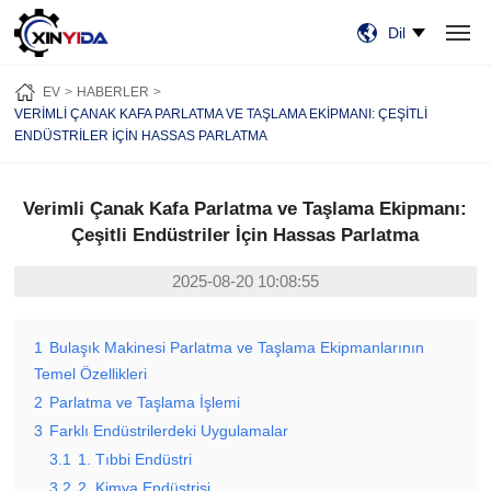
Dil
EV
ÜRÜN:% S
VIDEO
VAKALAR
HABERLER
HAKKIMIZDA
EV
HABERLER
BİZE ULAŞIN
VERIMLI ÇANAK KAFA PARLATMA VE TAŞLAMA EKIPMANI: ÇEŞITLI
ENDÜSTRILER İÇIN HASSAS PARLATMA
Verimli Çanak Kafa Parlatma ve Taşlama Ekipmanı:
Çeşitli Endüstriler İçin Hassas Parlatma
2025-08-20 10:08:55
1
Bulaşık Makinesi Parlatma ve Taşlama Ekipmanlarının
Temel Özellikleri
2
Parlatma ve Taşlama İşlemi
3
Farklı Endüstrilerdeki Uygulamalar
3.1
1. Tıbbi Endüstri
3.2
2. Kimya Endüstrisi