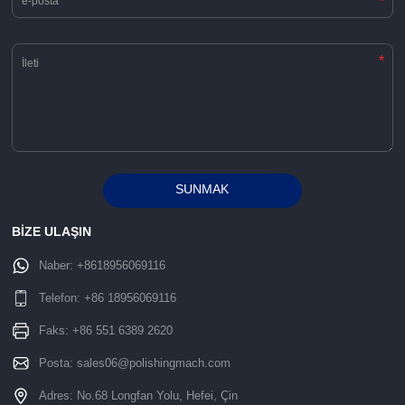
*
*
SUNMAK
Alternative:
BİZE ULAŞIN
Naber:
+8618956069116
Telefon:
+86 18956069116
Faks: +86 551 6389 2620
Posta:
sales06@polishingmach.com
Adres: No.68 Longfan Yolu, Hefei, Çin