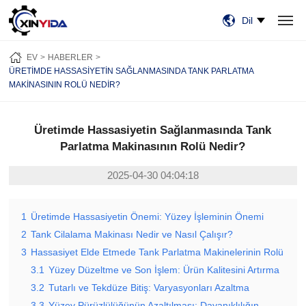
Dil
EV
ÜRÜN:% S
VIDEO
VAKALAR
HABERLER
HAKKIMIZDA
EV
HABERLER
BİZE ULAŞIN
ÜRETIMDE HASSASIYETIN SAĞLANMASINDA TANK PARLATMA
MAKINASININ ROLÜ NEDIR?
Üretimde Hassasiyetin Sağlanmasında Tank
Parlatma Makinasının Rolü Nedir?
2025-04-30 04:04:18
1
Üretimde Hassasiyetin Önemi: Yüzey İşleminin Önemi
2
Tank Cilalama Makinası Nedir ve Nasıl Çalışır?
3
Hassasiyet Elde Etmede Tank Parlatma Makinelerinin Rolü
3.1
Yüzey Düzeltme ve Son İşlem: Ürün Kalitesini Artırma
3.2
Tutarlı ve Tekdüze Bitiş: Varyasyonları Azaltma
3.3
Yüzey Pürüzlülüğünün Azaltılması: Dayanıklılığın