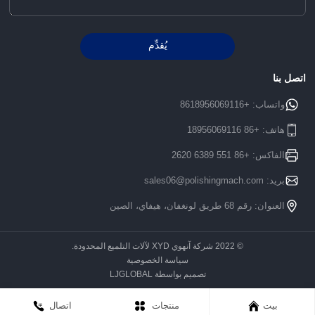
يُقدِّم
Alternative:
اتصل بنا
واتساب:
+8618956069116
هاتف:
+86 18956069116
الفاكس: +86 551 6389 2620
بريد:
sales06@polishingmach.com
العنوان: رقم 68 طريق لونغفان، هيفاي، الصين
© 2022 شركة آنهوي XYD لآلات التلميع المحدودة.
سياسة الخصوصية
تصميم بواسطة LJGLOBAL
بيت
منتجات
اتصال