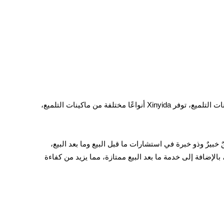
إذا كنت ترغب في شراء ماكينة تلميع عالية الجودة، فننصحك باختيار Xinyida. بصفتها شركة متخصصة في البحث والتطوير وتصنيع ماكينات التلميع، توفر Xinyida أنواعًا مختلفة من ماكينات التلميع،
صنوعة من مواد عالية الجودة وتقنيات متطورة لضمان جودتها وعمرها الافتراضي. بالإضافة إلى ذلك، لدى Xinyida فريقٌ خبيرٌ وذو خبرة في استشارات ما قبل البيع وما بعد البيع،
على تجربة معالجة فعّالة ودقيقة وموثوقة، بالإضافة إلى خدمة ما بعد البيع ممتازة، مما يزيد من كفاءة