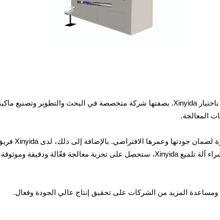
ات المعالجة.
جميع منتجاتنا م
جاهزٌ للإجابة على أي استفسارات وتقديم الدعم الفني. عند شراء آلة تلميع Xinyida، ستحصل 