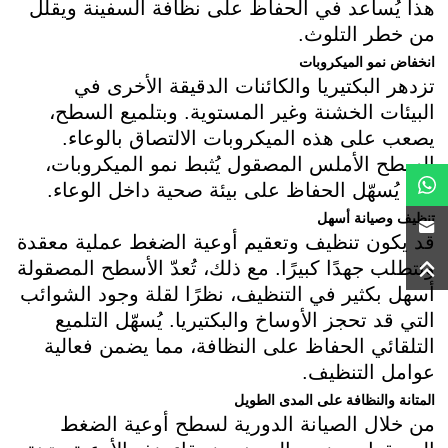
هذا يُساعد في الحفاظ على نظافة السفينة ويقلل
من خطر التلوث.
انخفاض نمو الميكروبات
تزدهر البكتيريا والكائنات الدقيقة الأخرى في
البيئات الخشنة وغير المستوية. وبتلميع السطح،
يصعب على هذه الميكروبات الالتصاق بالوعاء.
السطح الأملس المصقول يُثبط نمو الميكروبات،
مما يُسهّل الحفاظ على بيئة صحية داخل الوعاء.
تنظيف وصيانة أسهل
قد يكون تنظيف وتعقيم أوعية الضغط عملية معقدة
وتتطلب جهدًا كبيرًا. مع ذلك، تُعدّ الأسطح المصقولة
أسهل بكثير في التنظيف، نظرًا لقلة وجود الشوائب
التي قد تحجز الأوساخ والبكتيريا. يُسهّل التلميع
التلقائي الحفاظ على النظافة، مما يضمن فعالية
عوامل التنظيف.
المتانة والنظافة على المدى الطويل
من خلال الصيانة الدورية لسطح أوعية الضغط