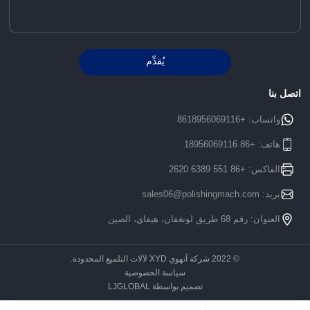
يُقدِّم
Alternative:
اتصل بنا
واتساب:
+8618956069116
هاتف:
+86 18956069116
الفاكس: +86 551 6389 2620
بريد:
sales06@polishingmach.com
العنوان: رقم 68 طريق لونغفان، هيفاي، الصين
© 2022 شركة آنهوي XYD لآلات التلميع المحدودة.
سياسة الخصوصية
تصميم بواسطة LJGLOBAL