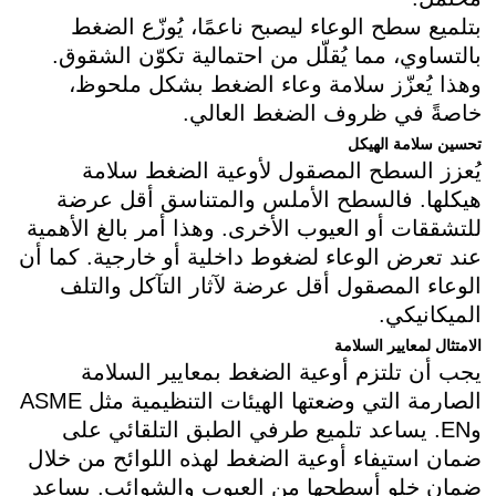
بتلميع سطح الوعاء ليصبح ناعمًا، يُوزّع الضغط
بالتساوي، مما يُقلّل من احتمالية تكوّن الشقوق.
وهذا يُعزّز سلامة وعاء الضغط بشكل ملحوظ،
خاصةً في ظروف الضغط العالي.
تحسين سلامة الهيكل
يُعزز السطح المصقول لأوعية الضغط سلامة
هيكلها. فالسطح الأملس والمتناسق أقل عرضة
للتشققات أو العيوب الأخرى. وهذا أمر بالغ الأهمية
عند تعرض الوعاء لضغوط داخلية أو خارجية. كما أن
الوعاء المصقول أقل عرضة لآثار التآكل والتلف
الميكانيكي.
الامتثال لمعايير السلامة
يجب أن تلتزم أوعية الضغط بمعايير السلامة
الصارمة التي وضعتها الهيئات التنظيمية مثل ASME
وEN. يساعد تلميع طرفي الطبق التلقائي على
ضمان استيفاء أوعية الضغط لهذه اللوائح من خلال
ضمان خلو أسطحها من العيوب والشوائب. يساعد