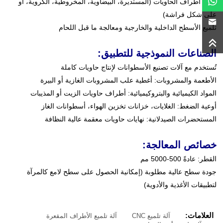
تلميع أطراف الحاويات (المستديرة، البيضاوية، المخروطية، الكروية، أو
على شكل فراشة)
تلميع الأسطح الداخلية والخارجية ومعالجة ما قبل اللحام
الصناعات النموذجية للتطبيق:
تُستخدم مع آلات تصنيع الأسطوانات لإنتاج حاويات كاملة
الأطعمة والمشروبات: أغطية علب المشروبات الغازية أو البيرة
المواد الكيميائية والبتروكيميائية: أطراف حاويات الزيت أو المذيبات
أوعية الضغط: الغلايات، خزانات تخزين الهواء، أسطوانات الغاز
المستحضرات الصيدلانية: نهايات حاويات معقمة عالية النظافة
خصائص المعالجة:
القطر: عادةً 500-5000 مم
جودة سطح عالية مطلوبة (إمكانية الحصول على سطح لامع كالمرآة
لتطبيقات الأغذية والأدوية)
العلامات:
آلة تلميع CNC
آلة تلميع الأطراف المقعرة