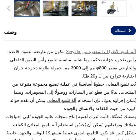
استعلام
وصف
آلة تلميع الأطراف المقعرة من Xinyida
تتكون من عارضة، عمود، قاعدة،
رأس طحن، خزانة تحكم، وما شابه. مناسبة لتلميع رأس الطبق الداخلي
والخارجي بقطر φ800 مم إلى 3000 مم. حمولة طاولة دحرجة خزان
اختيارية تتراوح بين 1 و20 طنًا.
يُعد تلميع المعادن خطوةً أساسيةً في عملية تصنيع مجموعة متنوعة من
المنتجات، بدءًا من قطع غيار السيارات ووصولًا إلى المجوهرات. وبينما
يُمكن إجراؤه يدويًا، فإن استخدام
آلة تلميع المعادن
يمكن أن تقدم فوائد
كبيرة من حيث الكفاءة والاتساق والجودة.
بصفتك مُصنِّعًا، فأنت تُدرك أهمية إنتاج منتجات عالية الجودة تُلبي احتياجات
عملائك وتوقعاتهم. يُمكن أن يُحسّن استخدام آلة تلميع المعادن الكفاءة
بشكل كبير. قد يكون التلميع اليدوي عمليةً مُستهلكةً للوقت والجهد، خاصةً