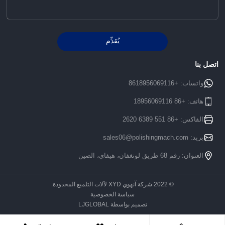
يُقدِّم
Alternative:
اتصل بنا
واتساب:
+8618956069116
هاتف:
+86 18956069116
الفاكس: +86 551 6389 2620
بريد:
sales06@polishingmach.com
العنوان: رقم 68 طريق لونغفان، هيفاي، الصين
© 2022 شركة آنهوي XYD لآلات التلميع المحدودة.
سياسة الخصوصية
تصميم بواسطة LJGLOBAL