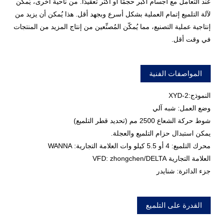
عند التعامل مع أجسام أكبر حجمًا أو أكثر تعقيدًا. من ناحية أخرى، يُمكن
لآلة التلميع إتمام العملية بشكل أسرع وبجهد أقل. هذا يُمكن أن يزيد من
إنتاجية عملية التصنيع، مما يُمكّن المُصنِّعين من إنتاج المزيد من المنتجات
في وقت أقل.
المواصفات الفنية
النموذج:XYD-2
وضع العمل: شبه آلي
شوط حركة الشعاع 2500 مم (تحديد قطر التلميع)
يمكن استبدال حزام التلميع والعجلة.
محرك التلميع: 4 أو 5.5 كيلو وات العلامة التجارية: WANNA
العلامة التجارية VFD: zhongchen/DELTA
جزء الدائرة: شنايدر
القدرة على التلميع