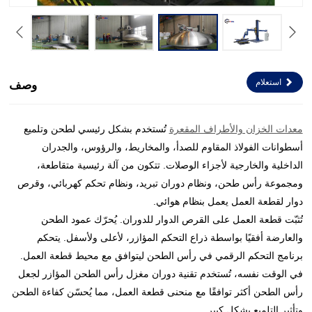
استعلام
وصف
معدات الخزان والأطراف المقعرة
تُستخدم بشكل رئيسي لطحن وتلميع
أسطوانات الفولاذ المقاوم للصدأ، والمخاريط، والرؤوس، والجدران
الداخلية والخارجية لأجزاء الوصلات. تتكون من آلة رئيسية متقاطعة،
ومجموعة رأس طحن، ونظام دوران تبريد، ونظام تحكم كهربائي، وقرص
دوار لقطعة العمل يعمل بنظام هوائي.
تُثبّت قطعة العمل على القرص الدوار للدوران. يُحرّك عمود الطحن
والعارضة أفقيًا بواسطة ذراع التحكم المؤازر، لأعلى ولأسفل. يتحكم
برنامج التحكم الرقمي في رأس الطحن ليتوافق مع محيط قطعة العمل.
في الوقت نفسه، تُستخدم تقنية دوران مغزل رأس الطحن المؤازر لجعل
رأس الطحن أكثر توافقًا مع منحنى قطعة العمل، مما يُحسّن كفاءة الطحن
وتأثير التلميع بشكل كبير.