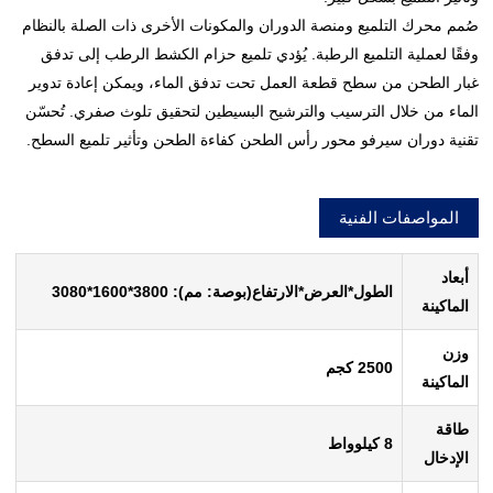
صُمم محرك التلميع ومنصة الدوران والمكونات الأخرى ذات الصلة بالنظام
وفقًا لعملية التلميع الرطبة. يُؤدي تلميع حزام الكشط الرطب إلى تدفق
غبار الطحن من سطح قطعة العمل تحت تدفق الماء، ويمكن إعادة تدوير
الماء من خلال الترسيب والترشيح البسيطين لتحقيق تلوث صفري. تُحسّن
تقنية دوران سيرفو محور رأس الطحن كفاءة الطحن وتأثير تلميع السطح.
المواصفات الفنية
أبعاد
الطول*العرض*الارتفاع(بوصة: مم): 3800*1600*3080
الماكينة
وزن
2500 كجم
الماكينة
طاقة
8 كيلوواط
الإدخال