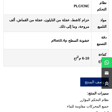
نظام
PLC/CNC
التحكم
مواد
حزام كاشط، عجلة من النايلون، عجلة من القماش، ألف
التلميع
مروحة، وما إلى ذلك.
دقة
خشونة السطح Ra
μ
0.4
≤
م
التصنيع
كفاءة
2
6-10 م
/ح
الإنتاج
وصف المنتج
مميزات المنتج:
نظام التحكم المؤازر
جميع المحركات مقاومة للماء