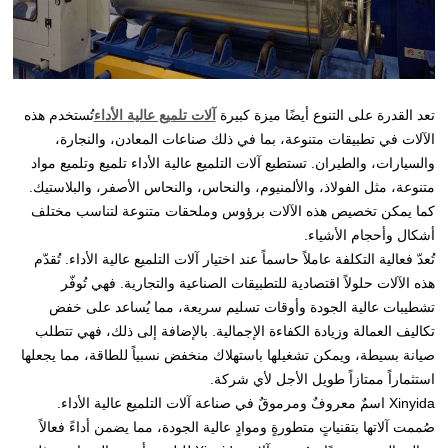
تعد القدرة على التنوع أيضًا ميزة كبيرة
آلات تلميع عالية الأداء
تُستخدم هذه
الآلات في تطبيقات متنوعة، بما في ذلك صناعات المعادن، والنجارة،
والسيارات، والطيران. تستطيع آلات التلميع عالية الأداء تلميع وتلميع مواد
متنوعة، مثل الفولاذ، والألمنيوم، والنحاس، والنحاس الأصفر، والبلاستيك.
كما يمكن تخصيص هذه الآلات برؤوس وملحقات متنوعة لتناسب مختلف
أشكال وأحجام الأشياء.
تُعدّ فعالية التكلفة عاملاً حاسماً عند اختيار آلات التلميع عالية الأداء. تُقدّم
هذه الآلات حلولاً اقتصادية للتطبيقات الصناعية والتجارية. فهي تُوفّر
تشطيبات عالية الجودة وأوقات تسليم سريعة، مما يُساعد على خفض
تكاليف العمالة وزيادة الكفاءة الإجمالية. بالإضافة إلى ذلك، فهي تتطلب
صيانة بسيطة، ويمكن تشغيلها باستهلاك منخفض نسبياً للطاقة، مما يجعلها
استثماراً ممتازاً طويل الأجل لأي شركة.
Xinyida اسمٌ معروفٌ ومرموقٌ في صناعة آلات التلميع عالية الأداء.
صُممت آلاتها بتقنياتٍ متطورةٍ وموادٍ عالية الجودة، مما يضمن أداءً فعالاً