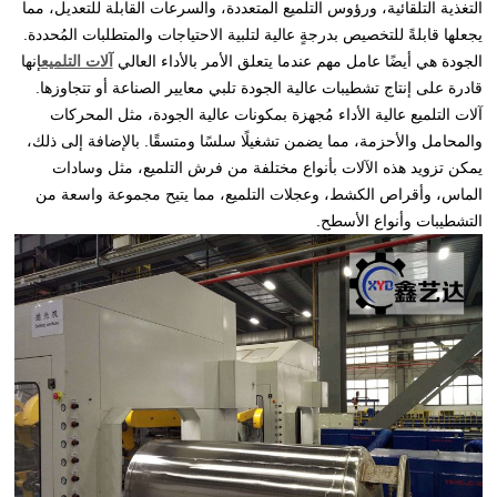
التغذية التلقائية، ورؤوس التلميع المتعددة، والسرعات القابلة للتعديل، مما
يجعلها قابلةً للتخصيص بدرجةٍ عالية لتلبية الاحتياجات والمتطلبات المُحددة.
الجودة هي أيضًا عامل مهم عندما يتعلق الأمر بالأداء العالي
آلات التلميع
إنها
قادرة على إنتاج تشطيبات عالية الجودة تلبي معايير الصناعة أو تتجاوزها.
آلات التلميع عالية الأداء مُجهزة بمكونات عالية الجودة، مثل المحركات
والمحامل والأحزمة، مما يضمن تشغيلًا سلسًا ومتسقًا. بالإضافة إلى ذلك،
يمكن تزويد هذه الآلات بأنواع مختلفة من فرش التلميع، مثل وسادات
الماس، وأقراص الكشط، وعجلات التلميع، مما يتيح مجموعة واسعة من
التشطيبات وأنواع الأسطح.