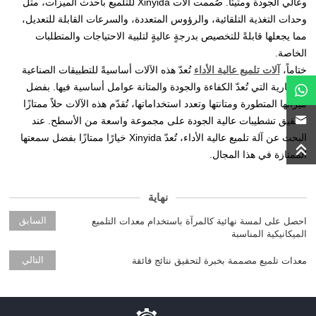
وعالي الجودة ومتينًا. صُممت آلات Xinyida للتلميع بأحدث الميزات، مثل
وحدات التغذية التلقائية، والرؤوس المتعددة، والسرعات القابلة للتعديل،
مما يجعلها قابلةً للتخصيص بدرجةٍ عاليةٍ لتلبية الاحتياجات والمتطلبات
الخاصة.
ختاماً،
آلات تلميع عالية الأداء
تُعدّ هذه الآلات أساسيةً للتطبيقات الصناعية
والتجارية التي تُعدّ الكفاءة والجودة والمتانة عوامل أساسية فيها. بفضل
ميزاتها المتطورة ومتانتها وتعدد استخداماتها، تُقدّم هذه الآلات حلاً ممتازًا
لتحقيق تشطيبات عالية الجودة على مجموعة واسعة من الأسطح. عند
البحث عن آلة تلميع عالية الأداء، تُعدّ Xinyida خيارًا ممتازًا بفضل سمعتها
الممتازة في هذا المجال.
نهاية
السابق
احصل على لمسة نهائية كالمرآة باستخدام معدات التلميع
الميكانيكية المناسبة
التالي
معدات تلميع مصممة بخبرة لتحقيق نتائج فائقة