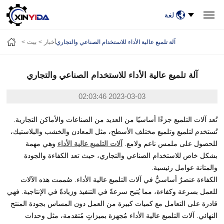
لغة
بيت
منتجات
فيديو
حالات
أخبار
معلومات عنا
آلة تلميع عالية الأداء للاستخدام الصناعي والتجاري
أخبار
بيت
اتصل بنا
آلة تلميع عالية الأداء للاستخدام الصناعي والتجاري
2023-03-03 02:03:46
تُعد آلات التلميع جزءًا أساسيًا من العديد من الصناعات والأماكن التجارية.
تُستخدم لتلميع وتلميع مختلف الأسطح، مثل المعادن والخشب والبلاستيك،
للحصول على ملمس ناعم ولامع.
آلات التلميع عالية الأداء
وهي مهمة
بشكل خاص للاستخدام الصناعي والتجاري، حيث تعد الكفاءة والجودة
والمتانة عوامل رئيسية.
الكفاءة عنصرٌ أساسيٌّ في آلات التلميع عالية الأداء. صُممت هذه الآلات
للعمل بسرعة وكفاءة، مما يُتيح سرعةً في التنفيذ وزيادةً في الإنتاجية. فهي
قادرة على التعامل مع كميات كبيرة من العمل دون المساس بجودة المنتج
النهائي. آلات التلميع عالية الأداء مُجهزة بميزاتٍ مُتقدمة، مثل وحدات