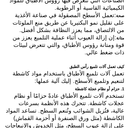
الصناعات التي تتعرض فيها رؤوس الأطباق للمواد
الكيميائية القاسية أو الرطوبة.
:تعمل الأسطح المصقولة في صناعة الأغذية
صحة
على تقليل نمو البكتيريا عن طريق منع الملوثات
من الالتصاق، مما يعزز النظافة بشكل أفضل.
:إن إزالة العيوب أثناء عملية التلميع يعزز من
متانة
قوة ومتانة رؤوس الأطباق، والتي تتعرض لبيئات
ذات ضغط عالي.
كيف تعمل آلات تلميع رأس الطبق
تعمل آلات تلميع الأطباق باستخدام مواد كاشطة
لتنعيم وتلميع الأسطح. إليك آلية عملها:
1. حزام أو نظام عجلة كاشطة
تستخدم آلات تلميع الأطباق عادةً حزامًا أو نظام
عجلات كاشطة. تتحرك هذه الأنظمة بسرعات
عالية، فتُزيل الشوائب وتُنعم السطح. تساعد المواد
الكاشطة (مثل ورق الصنفرة أو أحزمة القماش)
على إزالة عيوب السطح، مثل الخدوش والانبعاجات