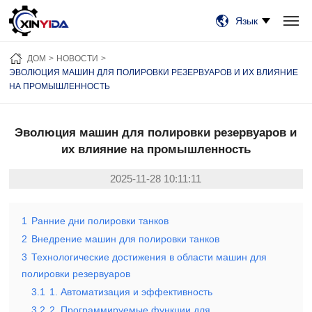
Язык
ДОМ
ПРОДУКЦИЯ
ВИДЕО
СЛУЧАИ
НОВОСТИ
О НАС
ДОМ
НОВОСТИ
СВЯЗАТЬСЯ С НАМИ
ЭВОЛЮЦИЯ МАШИН ДЛЯ ПОЛИРОВКИ РЕЗЕРВУАРОВ И ИХ ВЛИЯНИЕ
НА ПРОМЫШЛЕННОСТЬ
Эволюция машин для полировки резервуаров и
их влияние на промышленность
2025-11-28 10:11:11
1
Ранние дни полировки танков
2
Внедрение машин для полировки танков
3
Технологические достижения в области машин для
полировки резервуаров
3.1
1. Автоматизация и эффективность
3.2
2. Программируемые функции для