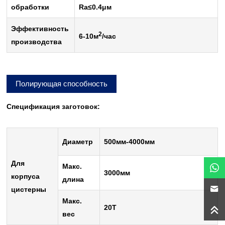
обработки
Ra
≤
0.4
μ
м
Эффективность
2
6-10м
/час
производства
Полирующая способность
Спецификация заготовок:
Диаметр
500мм-4000мм
Для
Макс.
3000мм
корпуса
длина
цистерны
Макс.
20Т
вес