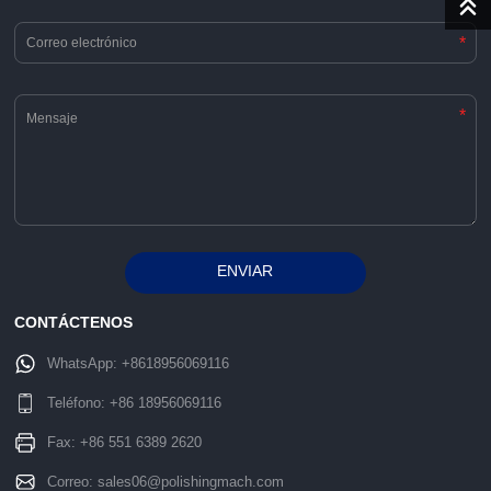
*
*
ENVIAR
Alternative:
CONTÁCTENOS
WhatsApp:
+8618956069116
Teléfono:
+86 18956069116
Fax: +86 551 6389 2620
Correo:
sales06@polishingmach.com