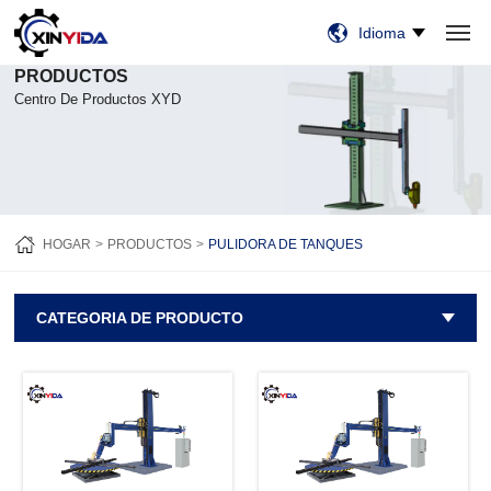
Idioma
PRODUCTOS
HOGAR
PRODUCTOS
VIDEO
CASOS
NOTICIAS
SOBRE NOSOTROS
CONTÁCTENOS
Centro De Productos XYD
HOGAR
PRODUCTOS
PULIDORA DE TANQUES
CATEGORIA DE PRODUCTO